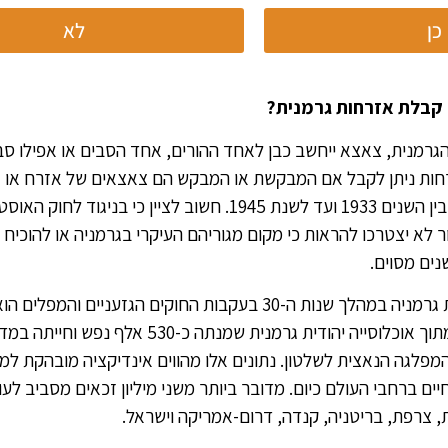
כן
לא
 קבלת אזרחות גרמנית?
 הגרמנית, צאצא ייחשב כבן לאחד ההורים, אחד הסבים או אפילו 
רחות ניתן לקבל אם המבקשת או המבקש הם צאצאים של אזרח או א
שאזרחותם נשללה מהם בין השנים 1933 ועד לשנת 1945. חשוב לציין כי בניג
 לא יצטרכו להראות כי מקום מגוריהם העיקרי בגרמניה או להוכי
נים מסוים.
מספר היהודים שעזבו את גרמניה במהלך שנות ה-30 בעקבות החוקים הגזעניים 
על 300 אלף איש, וזאת מתוך אוכלוסייה יהודית גרמנית שמנתה כ-530
של המפלגה הנאצית לשלטון. נתונים אלו מהווים אינדיקציה מובהקת ל
ים ברחבי העולם כיום. מדובר ביותר משני מיליון זכאים מסביב לע
 צרפת, בריטניה, קנדה, דרום-אמריקה וישראל.