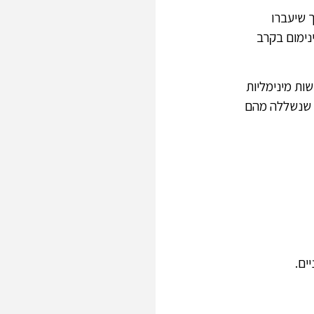
 שיעברו
נימום בקרב
ות מינימליות
דים שנאלצו לברוח מגרמניה עקב הרעת תנאים שחלה בשנות ה-30, או שנשללה מהם