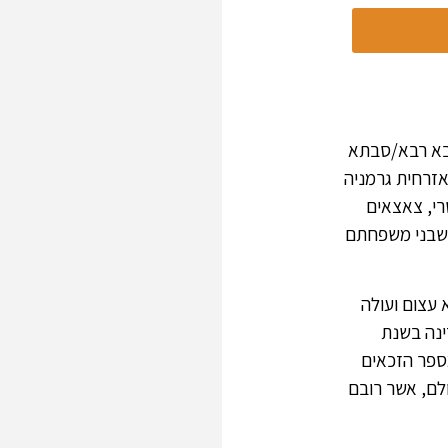
סבא רבא/סבתא
זרחית גרמניה
וד לחוק האוסטרי, צאצאים
ח שבני משפחתם
והמפלים הוא עצום ועולה
 אלף נפש וחייתה במדינה בשנת
מספר הזכאים
ולם, אשר רובם