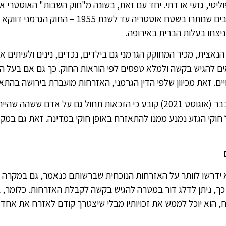
ל רקע פוליטי, גזעי או דתי. יחד עם זאת, בשונה מ"חוק השבות" האוסטרי 
בפליטי מלחמה ו/או תושבים שנותרו בשטח אוסטריה עד לשנת 1955
יצחו בעלות הברית באירופה.
נאצית, מכיר המחוקק הגרמני גם בילדים, נכדים, נינים ולעיתים א
 להגיש בקשה ולמלא טפסים לפי הוראות החוק. כך גם אם בעל ה
יים. זאת מכיוון שלפי הדין הגרמני, האזרחות מועברת בירושה בהתא
תיקון נוסף שנחקק לא מכבר (אוגוסט 2021) קובע כי הזכאות תחול גם על אדם ש
19, אך בשל חוקי הגזע נמנע ממנו להתאזרח באופן חוקי במדינה. זאת גם ב
דרשו לוותר על האזרחות הנוכחית שברשותם כנאמר, גם במקרה ומ
כך, ניתן לדלג דור במטרה להגיש בקשה לקבלת האזרחות. כלומר, 
ח, הוא יוכל לממש את זכויותיו מבלי שיצטרך קודם לאזרח את אחד 