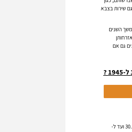
ברשותם, כגון
גם שירות בצבא
במשך השנים
זרחותן
ים גם אם
ההוראות החדשות חלות על נרדפי המשטר הנאצי אשר אזרחותם נשללה מהם בין ה- 30.1.1933 ועד ל-